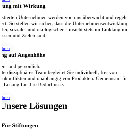
zung mit Wirkung
estierten Unternehmen werden von uns überwacht und regelm
iert. So stellen wir sicher, dass die Unternehmensentwicklung
eller, sozialer und ökologischer Hinsicht stets im Einklang mit
issen und Zielen sind.
ahren
ung auf Augenhöhe
nt und persönlich:
nterdisziplinäres Team begleitet Sie individuell, frei von
senkonflikten und unabhängig von Produkten. Gemeinsam fin
te Lösung für Ihre Bedürfnisse.
ahren
Unsere Lösungen
Für Stiftungen