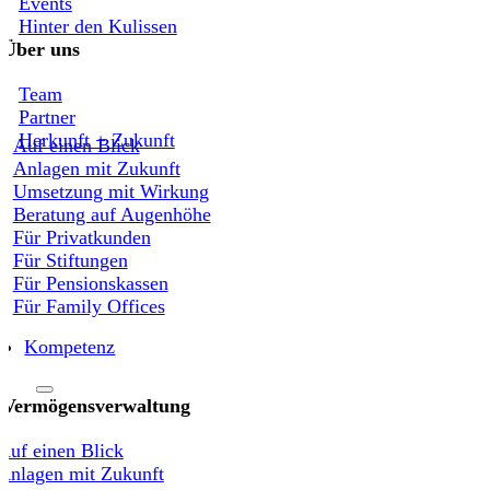
Events
Hinter den Kulissen
Über uns
Team
Partner
Herkunft + Zukunft
Auf einen Blick
Anlagen mit Zukunft
Umsetzung mit Wirkung
Beratung auf Augenhöhe
Für Privatkunden
Für Stiftungen
Für Pensionskassen
Für Family Offices
Kompetenz
Vermögensverwaltung
Auf einen Blick
Anlagen mit Zukunft