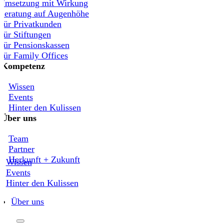
Umsetzung mit Wirkung
Beratung auf Augenhöhe
Für Privatkunden
Für Stiftungen
Für Pensionskassen
Für Family Offices
Kompetenz
Wissen
Events
Hinter den Kulissen
Über uns
Team
Partner
Herkunft + Zukunft
Wissen
Events
Hinter den Kulissen
Über uns