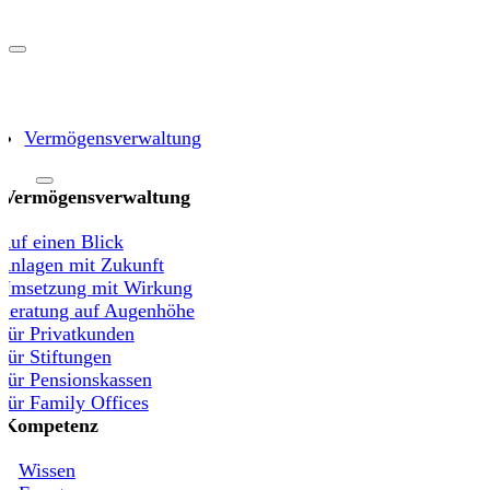
Skip
to
Toggle
content
Navigation
Vermögensverwaltung
Vermögensverwaltung
Auf einen Blick
Anlagen mit Zukunft
Umsetzung mit Wirkung
Beratung auf Augenhöhe
Für Privatkunden
Für Stiftungen
Für Pensionskassen
Für Family Offices
Kompetenz
Wissen