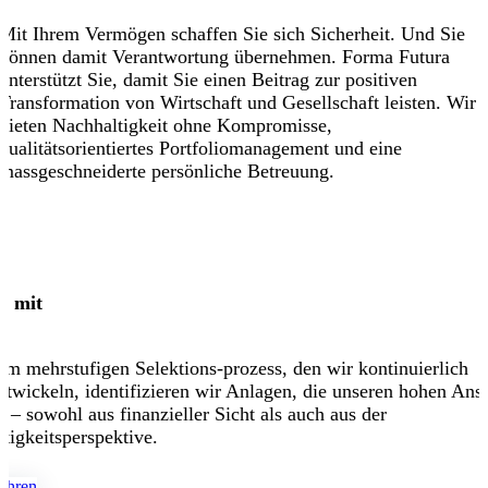
Mit Ihrem Vermögen schaffen Sie sich Sicherheit. Und Sie
können damit Verantwortung übernehmen. Forma Futura
unterstützt Sie, damit Sie einen Beitrag zur positiven
Transformation von Wirtschaft und Gesellschaft leisten. Wir
bieten Nachhaltigkeit ohne Kompromisse,
qualitätsorientiertes Portfoliomanagement und eine
massgeschneiderte persönliche Betreuung.
n mit
t
em mehrstufigen Selektions-prozess, den wir kontinuierlich
ntwickeln, identifizieren wir Anlagen, die unseren hohen An
 – sowohl aus finanzieller Sicht als auch aus der
tigkeitsperspektive.
ahren