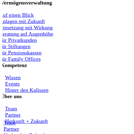
Vermögensverwaltung
Auf einen Blick
Anlagen mit Zukunft
Umsetzung mit Wirkung
Beratung auf Augenhöhe
Für Privatkunden
Für Stiftungen
Für Pensionskassen
Für Family Offices
Kompetenz
Wissen
Events
Hinter den Kulissen
Über uns
Team
Partner
Herkunft + Zukunft
Team
Partner