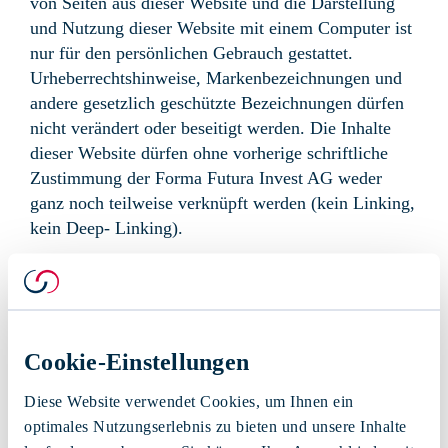
von Seiten aus dieser Website und die Darstellung
und Nutzung dieser Website mit einem Computer ist
nur für den persönlichen Gebrauch gestattet.
Urheberrechtshinweise, Markenbezeichnungen und
andere gesetzlich geschützte Bezeichnungen dürfen
nicht verändert oder beseitigt werden. Die Inhalte
dieser Website dürfen ohne vorherige schriftliche
Zustimmung der Forma Futura Invest AG weder
ganz noch teilweise verknüpft werden (kein Linking,
kein Deep- Linking).
Wesentliche Interessen
Es ist möglich, dass Forma Futura Invest AG, ihre
Verwaltungsräte, Geschäftsleitungsmitglieder und
Cookie-Einstellungen
Mitarbeitenden in Anlageinstrumente investieren,
investiert haben oder investieren werden, über
Diese Website verwendet Cookies, um Ihnen ein
welche die Website der Forma Futura Invest AG
optimales Nutzungserlebnis zu bieten und unsere Inhalte
Informationen oder Aussagen enthält. Überdies ist es