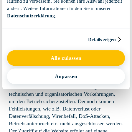
laufend zu verbessern. Sie können Ihre Auswahl jederzeit
möglich, dass Verwaltungsräte,
ändern. Weitere Informationen finden Sie in unserer
Geschäftsleitungsmitglieder oder Mitarbeitende der
Datenschutzerklärung
.
Forma Futura Invest AG in Beziehungen mit den
betreffenden Unternehmen stehen, z.B. als Berater
oder Verwaltungsräte tätig waren, sind oder sein
Details zeigen
werden. Forma Futura Invest AG hat Massnahmen
implementiert, um Interessenkonflikte offenzulegen
und zu verhindern.
Alle zulassen
Benutzung der Website
Anpassen
Forma Futura Invest AG trifft bei der Gestaltung und
dem Betrieb ihrer Website die notwendigen
technischen und organisatorischen Vorkehrungen,
um den Betrieb sicherzustellen. Dennoch können
Fehlleistungen, wie z.B. Datenverlust oder
Datenverfälschung, Virenbefall, DoS-Attacken,
Betriebsunterbruch etc. nicht ausgeschlossen werden.
Der Zugriff auf die Website erfolgt auf eigene