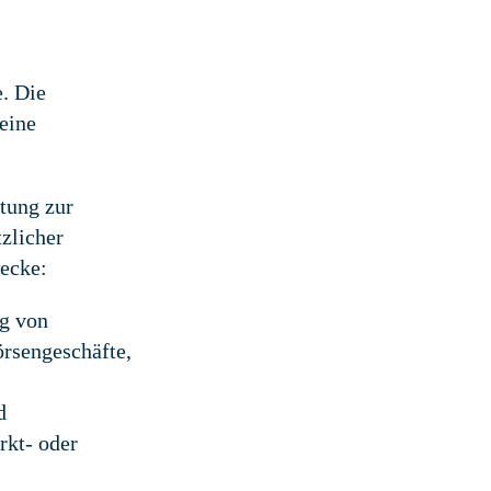
. Die
 eine
tung zur
tzlicher
wecke:
ng von
rsengeschäfte,
d
rkt- oder