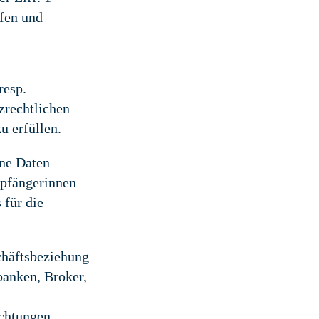
ffen und
resp.
zrechtlichen
 erfüllen.
ene Daten
pfängerinnen
für die
chäftsbeziehung
banken, Broker,
ichtungen,