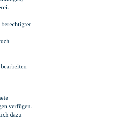
rei-
 berechtigter
ruch
 bearbeiten
nete
gen verfügen.
lich dazu