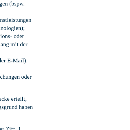
gen (bspw.
nstleistungen
hnologien);
ions- oder
ang mit der
der E-Mail);
uchungen oder
ke erteilt,
ngsgrund haben
r Ziff. 1