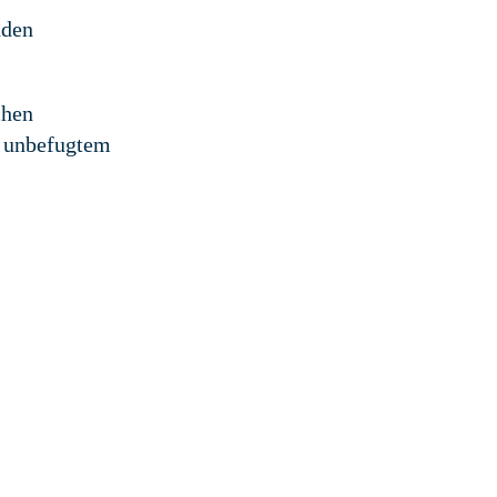
nden
chen
r unbefugtem