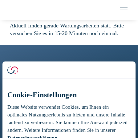
Skip
to
Togg
content
Navi
Aktuell finden gerade Wartungsarbeiten statt. Bitte
versuchen Sie es in 15-20 Minuten noch einmal.
Vermögensverwal
Forma Futura Invest AG
Kompetenz
Bederstrasse 49
CH-8002 Zürich
Über uns
Cookie-Einstellungen
Kontakt aufnehmen
+41 44 287 22 87
Diese Website verwendet Cookies, um Ihnen ein
info@formafutura.com
optimales Nutzungserlebnis zu bieten und unsere Inhalte
laufend zu verbessern. Sie können Ihre Auswahl jederzeit
Kontakt
Jetzt vernetzen
ändern. Weitere Informationen finden Sie in unserer
LinkedIn
Datenschutzerklärung
.